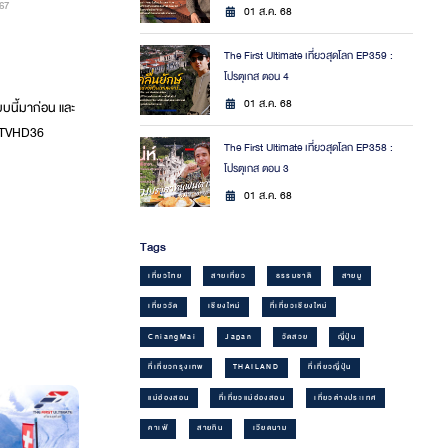
67
01 ส.ค. 68
The First Ultimate เที่ยวสุดโลก EP359 :
โปรตุเกส ตอน 4
01 ส.ค. 68
บบนี้มาก่อน และ
#PPTVHD36
The First Ultimate เที่ยวสุดโลก EP358 :
โปรตุเกส ตอน 3
01 ส.ค. 68
Tags
เที่ยวไทย
สายเที่ยว
ธรรมชาติ
สายมู
เที่ยววัด
เชียงใหม่
ที่เที่ยวเชียงใหม่
ChiangMai
Japan
วัดสวย
ญี่ปุ่น
ที่เที่ยวกรุงเทพ
THAILAND
ที่เที่ยวญี่ปุ่น
แม่ฮ่องสอน
ที่เที่ยวแม่ฮ่องสอน
เที่ยวต่างประเทศ
คาเฟ่
สายกิน
เวียดนาม