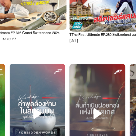
ltimate EP.316 Grand Switzerland 2024
TThe First Ultimate EP.280 Switzerland ตอน
 14 ก.ย. 67
[ 2/4 ]