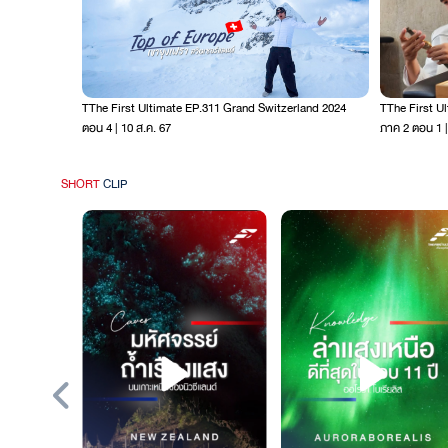
TThe First Ultimate EP.311 Grand Switzerland 2024
TThe First U
ตอน 4 | 10 ส.ค. 67
ภาค 2 ตอน 1 |
SHORT
CLIP