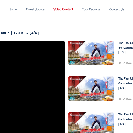
Home
Travel Update
Video Content
Tour Package
Contact Us
อน 1 | 06 ม.ค. 67 [ 4/4 ]
The First U
Switzerland
[ 1/4 ]
21 ก.พ. 
The First U
Switzerland
[ 2/4 ]
21 ก.พ. 
The First U
Switzerland
[ 3/4 ]