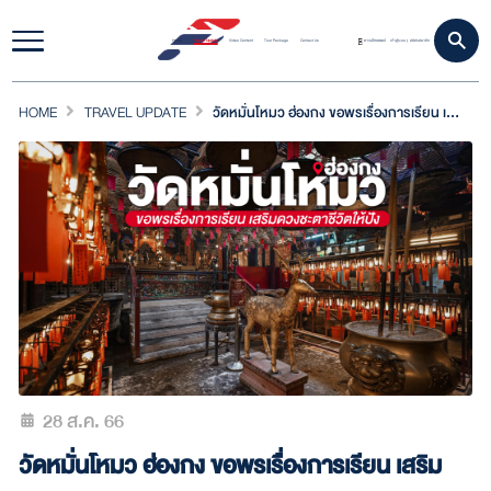
Home
Travel Update
Video Content
Tour Package
Contact Us
ดาวน์โหลดแอป
เข้าสู่ระบบ
สมัครสมาชิก
|
HOME
TRAVEL UPDATE
วัดหมั่นโหมว ฮ่องกง ขอพรเรื่องการเรียน เสริมดวงชะตาชีวิตให้ปัง
28 ส.ค. 66
วัดหมั่นโหมว ฮ่องกง ขอพรเรื่องการเรียน เสริม