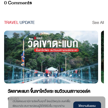
0 Comments
TRAVEL
UPDATE
See All
วัดเขาตะแบก ขึ้นเขาไหว้พระ ชมวิวบนสกายวอล์ค
ว
กระจก
แก
เว๊บไซต์ของเรามีการจัดเก็บคุกกี้ โดยมีวัตถุประสงค์เพื่อ
ให้ความยินยอม
พัฒนาประสบการณ์ของผู้ใช้ให้ดียิ่งขึ้น กรุณาอ่าน