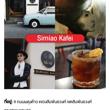
ที่อยู่:
8 ถนนผดุงด้าว แขวงสัมพันธวงศ์ เขตสัมพันธวงศ์