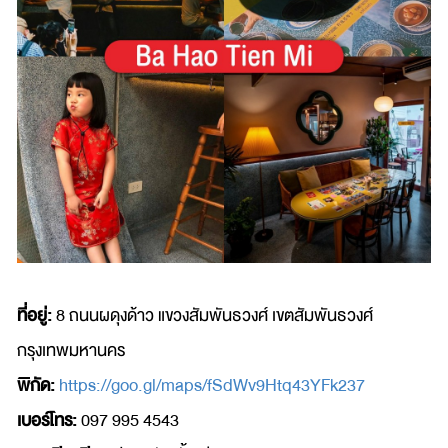
ที่อยู่:
8 ถนนผดุงด้าว แขวงสัมพันธวงศ์ เขตสัมพันธวงศ์
กรุงเทพมหานคร
พิกัด:
https://goo.gl/maps/fSdWv9Htq43YFk237
เบอร์โทร:
097 995 4543