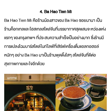
4. Ba Hao Tien Mi
Ba Hao Tien Mi คือร้านน้องสาวของ Ba Hao ซอยนานา เป็น
ร้านค็อกเทลและโฮสเทลสไตล์จีนที่บรรยากาศสุดแสนจะหว่องแห่ง
แรกๆ ของกรุงเทพฯ ที่ประสบความสำเร็จเป็นอย่างมาก ซึ่งร้านมี
การแปลงโฉมบาร์สไตล์ไนท์ไลฟ์ที่เสิร์ฟเครื่องดื่มแอลกอฮอล์
หนักๆ อย่าง Ba Hao มาเป็นร้านพุดดิ้งใสๆ สไตล์จีนที่ดีต่อ
สุขภาพกายและใจอีกด้วย