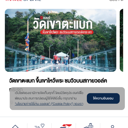
วัดเขาตะแบก ขึ้นเขาไหว้พระ ชมวิวบนสกายวอล์ค
ว
กระจก
แก
เว๊บไซต์ของเรามีการจัดเก็บคุกกี้ โดยมีวัตถุประสงค์เพื่อ
ให้ความยินยอม
พัฒนาประสบการณ์ของผู้ใช้ให้ดียิ่งขึ้น กรุณาอ่าน
ชลบุรี
07 ส.ค. 66
"นโยบายการใช้งาน cookie" (“Cookie Policy”) ของเรา