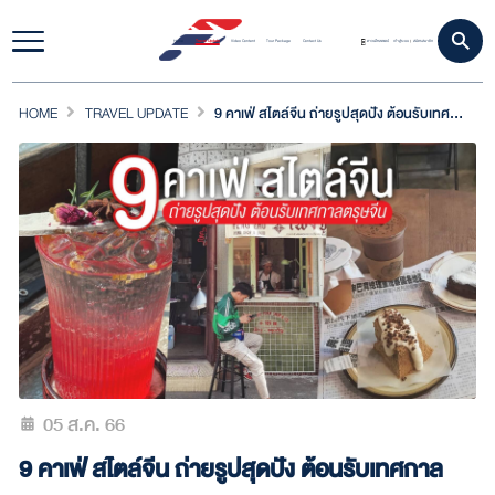
Home
Travel Update
Video Content
Tour Package
Contact Us
ดาวน์โหลดแอป
เข้าสู่ระบบ
สมัครสมาชิก
|
HOME
TRAVEL UPDATE
9 คาเฟ่ สไตล์จีน ถ่ายรูปสุดปัง ต้อนรับเทศกาลตรุษจีน
05 ส.ค. 66
9 คาเฟ่ สไตล์จีน ถ่ายรูปสุดปัง ต้อนรับเทศกาล