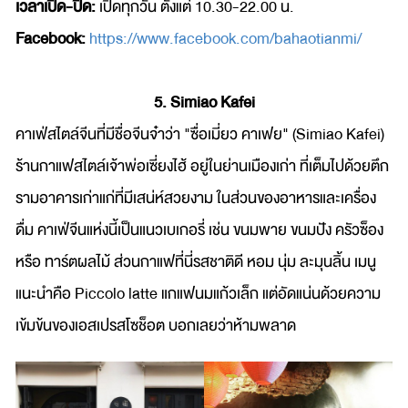
เวลาเปิด-ปิด:
เปิดทุกวัน ตั้งแต่ 10.30-22.00 น.
Facebook:
https://www.facebook.com/bahaotianmi/
5. Simiao Kafei
คาเฟ่สไตล์จีนที่มีชื่อจีนจ๋าว่า "ซื่อเมี่ยว คาเฟย" (Simiao Kafei)
ร้านกาแฟสไตล์เจ้าพ่อเซี่ยงไฮ้ อยู่ในย่านเมืองเก่า ที่เต็มไปด้วยตึก
รามอาคารเก่าแก่ที่มีเสน่ห์สวยงาม ในส่วนของอาหารและเครื่อง
ดื่ม คาเฟ่จีนแห่งนี้เป็นแนวเบเกอรี่ เช่น ขนมพาย ขนมปัง ครัวซ็อง
หรือ ทาร์ตผลไม้ ส่วนกาแฟที่นี่รสชาติดี หอม นุ่ม ละมุนลิ้น เมนู
แนะนำคือ Piccolo latte แกแฟนมแก้วเล็ก แต่อัดแน่นด้วยความ
เข้มข้นของเอสเปรสโซช็อต บอกเลยว่าห้ามพลาด