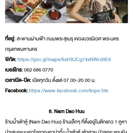
ที่อยู่:
สะพานผ่านฟ้า ถนนพระสุเมรุ แขวงบวรนิเวศ พระนคร
กรุงเทพมหานคร
พิกัด:
https://goo.gl/maps/SxHXJCg74xNWrd9E6
เบอร์โทร:
062 686 0770
เวลาเปิด-ปิด:
เปิดทุกวัน ตั้งแต่ 07.00-20.00 น.
Facebook:
https://www.facebook.com/kope.htk
8. Nam Dao Huu
ร้านน้ำเต้าหู้ (Nam Dao Huu) ร้านเล็กๆ ที่ตั้งอยู่ในตึกแถว 1 คูหา
นำเสนอเมนูเอาใจอากงอาม่าทั้ง น้ำเต้าหู้ เต้าฮวย บัวลอย แถมยัง