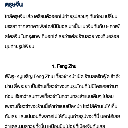
ตรุษจีน
ใกล้ตรุษจีนแล้ว เตรียมตัวออกไปถ่ายรูปสวยๆ กันก่อน เปลี่ยน
บรรยากาศจากคาเฟ่สไตล์มินิมอล มาเป็นแนวจีนกันกับ 9 คาเฟ่
สไตล์จีน ในกรุงเทพ ที่บอกได้เลยว่าแต่ละร้านสวย ของกินอร่อย
มุมถ่ายรูปเพียบ
1. Feng Zhu
เฟิงจู-หมูเจริญ Feng Zhu เกี๊ยวซ่าหน้าเปิด ร้านสตรีทฟู้ด จ้าดัง
ย่าน สี่พระยา เป็นร้านเกี๊ยวซ่าของคนรุ่นใหม่ที่ไม่มีใครเคยทำมา
ก่อน เรียกว่าลบภาพเกี๊ยวซ่าในความทรงจำแบบเดิมๆ ไปเลย
เพราะเกี๊ยวซ่าของร้านนี้เค้าทำแบบเปิดหน้า โชว์ไส้ด้านในให้เห็น
กันเลย และแน่นอนที่พลาดไม่ได้กับมุมถ่ายรูปของที่นี่ บอกได้เลย
ว่าแต่ละมุมสาวยทั้งนั้น เหมือนบินไปอยู่ที่เมืองจีนกันเลย