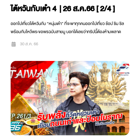
ไต้หวันกับเต๋า 4 | 26 ส.ค.66 [ 2/4 ]
ออกไปเที่ยวไต้หวันกับ “หนุ่มเต๋า” ที่จะพาทุกคนออกไปเที่ยว ช้อป ชิม ชิล
พร้อมกับไหว้พระขอพรฉบับสายมู บอกได้เลยว่าทริปนี้ต้องห้ามพลาด
30 ส.ค. 66