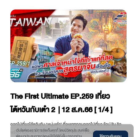
The First Ultimate EP.259 เที่ยว
ไต้หวันกับเต๋า 2 | 12 ส.ค.66 [ 1/4 ]
ออกไปเที่ยวไต้หวันกับ “หนุ่มเต๋า” ที่จะพาทุกคนออกไปเที่ยว ช้อป ชิม ชิล
เว๊บไซต์ของเรามีการจัดเก็บคุกกี้ โดยมีวัตถุประสงค์เพื่อ
พร้อมกับไหว้พระขอพรฉบับสายมู บอกได้เลยว่าทริปนี้ต้องห้ามพลาด
ให้ความยินยอม
พัฒนาประสบการณ์ของผู้ใช้ให้ดียิ่งขึ้น กรุณาอ่าน