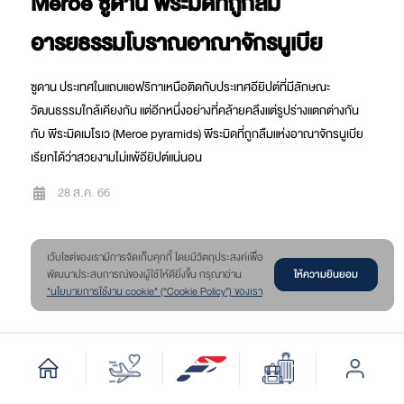
Meroe ซูดาน พีระมิดที่ถูกลืม
อารยธรรมโบราณอาณาจักรนูเบีย
ซูดาน ประเทศในแถบแอฟริกาเหนือติดกับประเทศอียิปต์ที่มีลักษณะ
วัฒนธรรมใกล้เคียงกัน แต่อีกหนึ่งอย่างที่คล้ายคลึงแต่รูปร่างแตกต่างกัน
กับ พีระมิดเมโรเว (Meroe pyramids) พีระมิดที่ถูกลืมแห่งอาณาจักรนูเบีย
เรียกได้ว่าสวยงามไม่แพ้อียิปต์แน่นอน
28 ส.ค. 66
เว๊บไซต์ของเรามีการจัดเก็บคุกกี้ โดยมีวัตถุประสงค์เพื่อ
ให้ความยินยอม
พัฒนาประสบการณ์ของผู้ใช้ให้ดียิ่งขึ้น กรุณาอ่าน
"นโยบายการใช้งาน cookie" (“Cookie Policy”) ของเรา