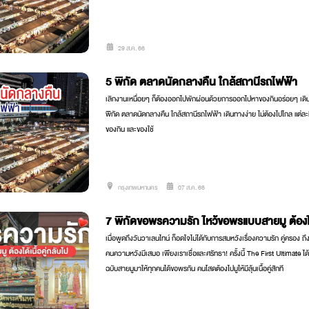
29 ส.ค. 66
5 พิกัด ตลาดนัดกลางคืน ใกล้สถานีรถไฟฟ้า
เลิกงานเหนื่อยๆ ก็ต้องออกไปพักผ่อนด้วยการออกไปหาของกินอร่อยๆ เดิน
พิกัด ตลาดนัดกลางคืน ใกล้สถานีรถไฟฟ้า เดินทางง่าย ไม่ต้องไปไกล แต่ละท
ของกิน และของใช้
กรุงเทพมหานคร
07 ส.ค. 66
7 พิกัดขอพรความรัก ไหว้ขอพรแบบสายมู ต้องได้
เมื่อพูดถึงวันวาเลนไทน์ ก็อดใจไม่ได้กับการสมหวังเรื่องความรัก คู่ครอ
คนความหวังมีเสมอ เพียงเราเชื่อและศรัทธา! ครั้งนี้ The First Ultimate
ฉบับสายมูมาให้ทุกคนได้ขอพรกัน คนโสดต้องไปมูให้มีลุ้นเนื้อคู่สักที