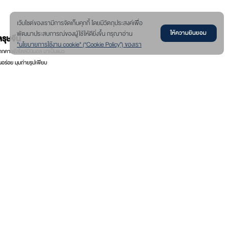
เว๊บไซต์ของเรามีการจัดเก็บคุกกี้ โดยมีวัตถุประสงค์เพื่อ
พัฒนาประสบการณ์ของผู้ใช้ให้ดียิ่งขึ้น กรุณาอ่าน
ให้ความยินยอม
ตรุษจีน
"นโยบายการใช้งาน cookie" (“Cookie Policy”) ของเรา
ากคาเฟ่สไตล์มินิมอล มาเป็นแนว
นอร่อย มุมถ่ายรูปเพียบ
ี่ 5