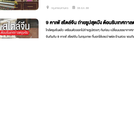
กรุงเทพมหานคร
06 ส.ค. 66
9 คาเฟ่ สไตล์จีน ถ่ายรูปสุดปัง ต้อนรับเทศกาล
ใกล้ตรุษจีนแล้ว เตรียมตัวออกไปถ่ายรูปสวยๆ กันก่อน เปลี่ยนบรรยากาศจ
จีนกันกับ 9 คาเฟ่ สไตล์จีน ในกรุงเทพ ที่บอกได้เลยว่าแต่ละร้านสวย ของกิ
กรุงเทพมหานคร
04 ส.ค. 66
ร้านขนมฝรั่งหลานแม่เป้า
ร้านที่ขายขนมกุฎีจีน สืบทอดกิจการต่อเนื่องกันมาถึง 200 ปี​ โดยทายาทรุ่นท
กรุงเทพมหานคร
04 ส.ค. 66