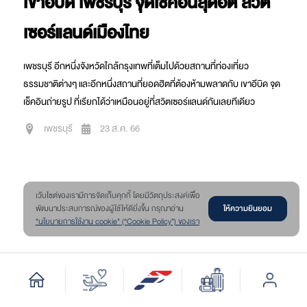
เขาอีบิด เพชรบุรี จุดเช็คอินสุดฮิต สวิต
เซอร์แลนด์เมืองไทย
เพชรบุรี อีกหนึ่งจังหวัดใกล้กรุงเทพที่เต็มไปด้วยสถานที่ท่องเที่ยว
ธรรมชาติต่างๆ และอีกหนึ่งสถานที่ยอดฮิตที่ต้องห้ามพลาดกับ เขาอีบิด จุด
เช็คอินถ่ายรูป ที่เรียกได้ว่าเหมือนอยู่ที่สวิตเซอร์แลนด์กันเลยทีเดียว
เพชรบุรี
23 ส.ค. 66
เว๊บไซต์ของเรามีการจัดเก็บคุกกี้ โดยมีวัตถุประสงค์เพื่อ
ให้ความยินยอม
พัฒนาประสบการณ์ของผู้ใช้ให้ดียิ่งขึ้น กรุณาอ่าน
"นโยบายการใช้งาน cookie" (“Cookie Policy”) ของเรา