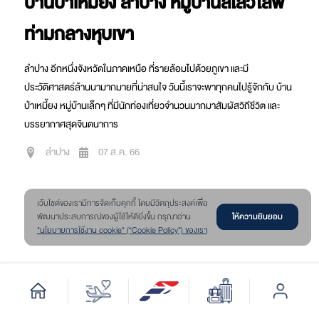
บ้านป่าเหมี้ยง ลำปาง หมู่บ้านสโลว์ไลฟ์
ท่ามกลางหุบเขา
ลำปาง อีกหนึ่งจังหวัดในภาคเหนือ ที่รายล้อมไปด้วยภูเขา และมี
ประวัติศาสตร์ล้านนามากมายที่น่าสนใจ วันนี้เราจะพาทุกคนไปรู้จักกับ บ้าน
ป่าเหมี้ยง หมู่บ้านเล็กๆ ที่มีนักท่องเที่ยวจำนวนมากมาสัมผัสวิถีชีวิต และ
บรรยากาศสุดจินตนาการ
ลำปาง
07 ส.ค. 66
เว๊บไซต์ของเรามีการจัดเก็บคุกกี้ โดยมีวัตถุประสงค์เพื่อ
ให้ความยินยอม
พัฒนาประสบการณ์ของผู้ใช้ให้ดียิ่งขึ้น กรุณาอ่าน
"นโยบายการใช้งาน cookie" (“Cookie Policy”) ของเรา