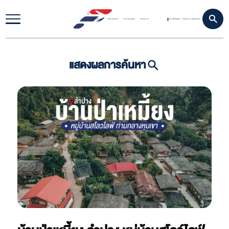
Home
Travel Update
Video Content
Tour Package
Contact Us
ดาวน์โหลดแอป
เข้าสู่ระบบ
สมัครสมาชิก
|
แสดงผลการค้นหา