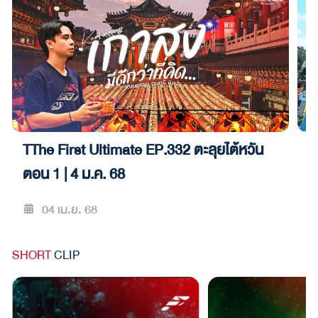
TThe First Ultimate EP.332 ตะลุยไต้หวัน
T
ตอน 1 | 4 ม.ค. 68
ต
04 เม.ย. 68
SHORT
CLIP