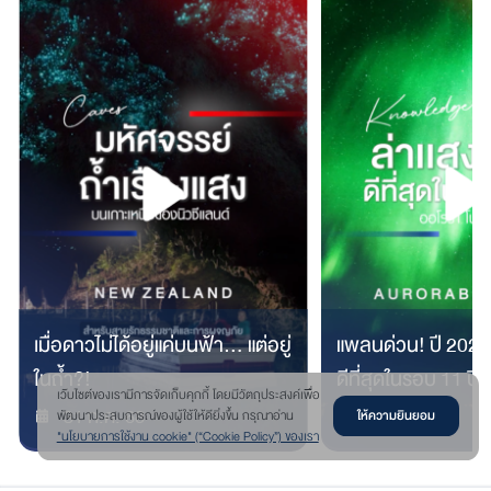
เมื่อดาวไม่ได้อยู่แค่บนฟ้า… แต่อยู่
แพลนด่วน! ปี 2025 
ในถ้ำ?!
ดีที่สุดในรอบ 11 ปี
เว๊บไซต์ของเรามีการจัดเก็บคุกกี้ โดยมีวัตถุประสงค์เพื่อ
31 ก.ค. 68
31 ก.ค. 68
ให้ความยินยอม
พัฒนาประสบการณ์ของผู้ใช้ให้ดียิ่งขึ้น กรุณาอ่าน
"นโยบายการใช้งาน cookie" (“Cookie Policy”) ของเรา