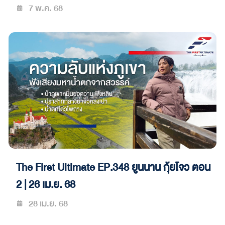
7 พ.ค. 68
The First Ultimate EP.348 ยูนนาน กุ้ยโจว ตอน
2 | 26 เม.ย. 68
28 เม.ย. 68