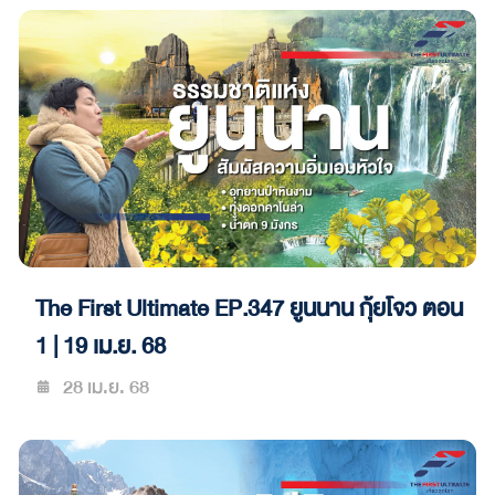
The First Ultimate EP.347 ยูนนาน กุ้ยโจว ตอน
1 | 19 เม.ย. 68
28 เม.ย. 68