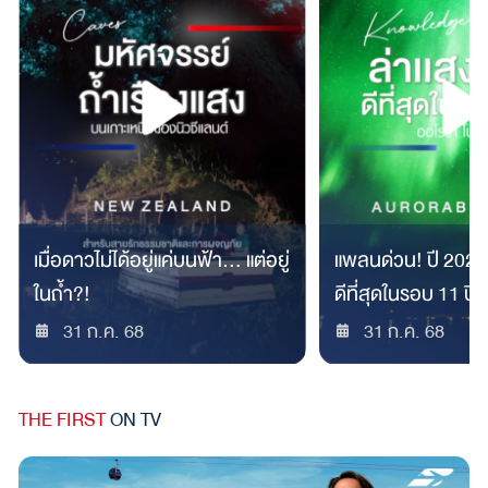
เมื่อดาวไม่ได้อยู่แค่บนฟ้า… แต่อยู่
แพลนด่วน! ปี 2025 
ในถ้ำ?!
ดีที่สุดในรอบ 11 ปี
31 ก.ค. 68
31 ก.ค. 68
THE FIRST
ON TV