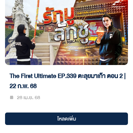
The First Ultimate EP.339 ตะลุยมาเก๊า ตอน 2 |
22 ก.พ. 68
28 เม.ย. 68
โหลดเพิ่ม