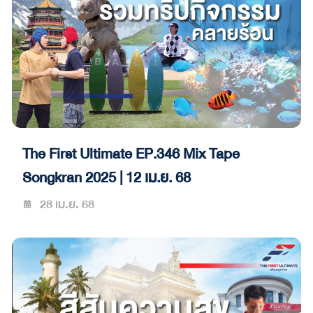
The First Ultimate EP.346 Mix Tape
Songkran 2025 | 12 เม.ย. 68
28 เม.ย. 68