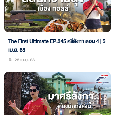
The First Ultimate EP.345 ศรีลังกา ตอน 4 | 5
เม.ย. 68
28 เม.ย. 68