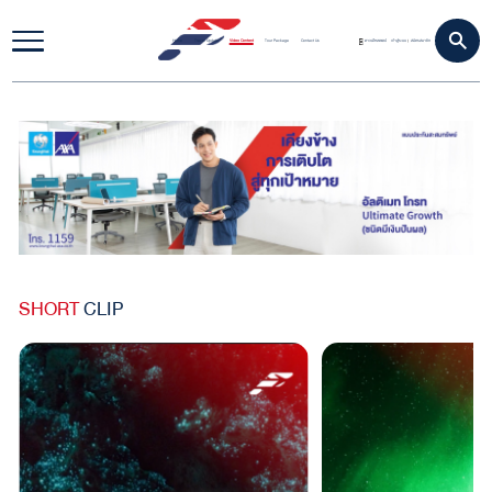
Home
Travel Update
Video Content
Tour Package
Contact Us
ดาวน์โหลดแอป
เข้าสู่ระบบ
สมัครสมาชิก
|
SHORT
CLIP