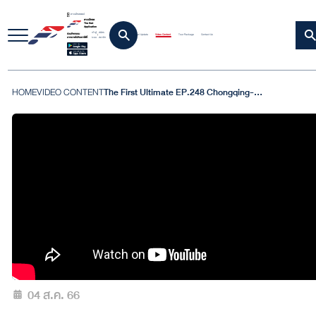
ดาวน์โหลดแอป
ดาวน์โหลด
The first
Application
เข้าสู่
สมัคร
ร่วมกิจกรรม
Home
Travel Update
Video Content
Tour Package
Contact Us
|
ระบบ
สมาชิก
มากมายไปกับเราได้ที่
HOME
VIDEO CONTENT
The First Ultimate EP.248 Chongqing-rerun 3 | 27 พ.ค.66 [ 2/4 ]
04 ส.ค. 66