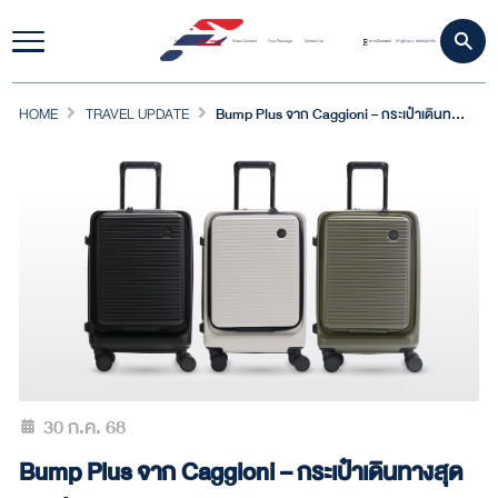
Home
Travel Update
Video Content
Tour Package
Contact Us
ดาวน์โหลดแอป
เข้าสู่ระบบ
สมัครสมาชิก
|
HOME
TRAVEL UPDATE
Bump Plus จาก Caggioni – กระเป๋าเดินทางสุดคูล ที่พร้อมลุยกับคุณทุกทริป
30 ก.ค. 68
Bump Plus จาก Caggioni – กระเป๋าเดินทางสุด