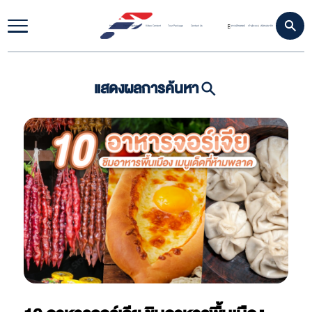
Home
Travel Update
Video Content
Tour Package
Contact Us
ดาวน์โหลดแอป
เข้าสู่ระบบ
สมัครสมาชิก
|
แสดงผลการค้นหา